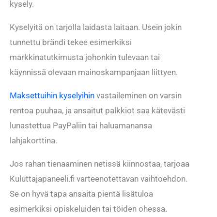
kysely.
Kyselyitä on tarjolla laidasta laitaan. Usein jokin
tunnettu brändi tekee esimerkiksi
markkinatutkimusta johonkin tulevaan tai
käynnissä olevaan mainoskampanjaan liittyen.
Maksettuihin kyselyihin
vastaileminen on varsin
rentoa puuhaa, ja ansaitut palkkiot saa kätevästi
lunastettua PayPaliin tai haluamanansa
lahjakorttina.
Jos rahan tienaaminen netissä kiinnostaa, tarjoaa
Kuluttajapaneeli.fi varteenotettavan vaihtoehdon.
Se on hyvä tapa ansaita pientä lisätuloa
esimerkiksi opiskeluiden tai töiden ohessa.