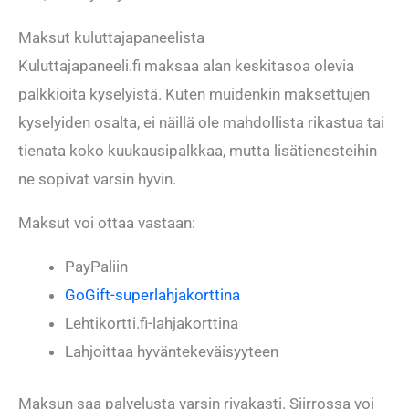
Maksut kuluttajapaneelista
Kuluttajapaneeli.fi maksaa alan keskitasoa olevia
palkkioita kyselyistä. Kuten muidenkin maksettujen
kyselyiden osalta, ei näillä ole mahdollista rikastua tai
tienata koko kuukausipalkkaa, mutta lisätienesteihin
ne sopivat varsin hyvin.
Maksut voi ottaa vastaan:
PayPaliin
GoGift-superlahjakorttina
Lehtikortti.fi-lahjakorttina
Lahjoittaa hyväntekeväisyyteen
Maksun saa palvelusta varsin rivakasti. Siirrossa voi