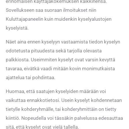
erinomaisen käyttäjäkokemuksen kaikkinensa.
Sovellukseen saa suoraan ilmoitukset niin
Kuluttajapaneelin kuin muidenkin kyselyalustojen
kyselyistä.
Näet aina ennen kyselyyn vastaamista tiedon kyselyn
odotetusta pituudesta sekä tarjolla olevasta
palkkiosta. Useimmiten kyselyt ovat varsin kevyttä
tavaraa, eivätkä vaadi mitään kovin monimutkaista
ajattelua tai pohdintaa.
Huomaa, että saatujen kyselyiden määrään voi
vaikuttaa ennakkotietosi. Usein kyselyt kohdennetaan
tietylle kohderyhmälle, tai kohderyhmittäin on tietty
kiintiö. Nopeudella voi tässäkin palvelussa edesauttaa
sitä, että kyselyt ovat vielä tallella.