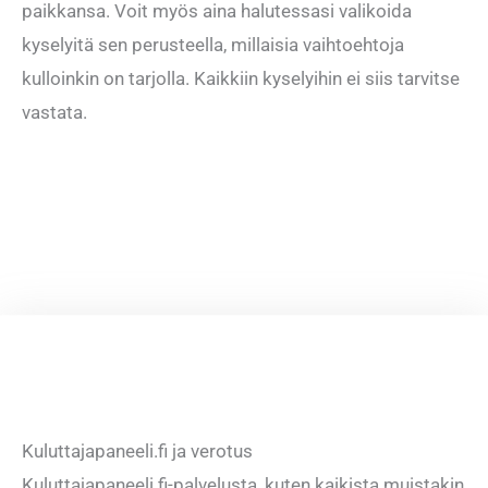
paikkansa. Voit myös aina halutessasi valikoida
kyselyitä sen perusteella, millaisia vaihtoehtoja
kulloinkin on tarjolla. Kaikkiin kyselyihin ei siis tarvitse
vastata.
Kuluttajapaneeli.fi ja verotus
Kuluttajapaneeli.fi-palvelusta, kuten kaikista muistakin