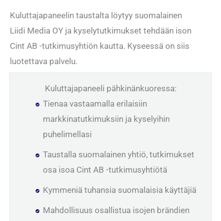
Kuluttajapaneelin taustalta löytyy suomalainen
Liidi Media OY ja kyselytutkimukset tehdään ison
Cint AB -tutkimusyhtiön kautta. Kyseessä on siis
luotettava palvelu.
Kuluttajapaneeli pähkinänkuoressa:
Tienaa vastaamalla erilaisiin
markkinatutkimuksiin ja kyselyihin
puhelimellasi
Taustalla suomalainen yhtiö, tutkimukset
osa isoa Cint AB -tutkimusyhtiötä
Kymmeniä tuhansia suomalaisia käyttäjiä
Mahdollisuus osallistua isojen brändien