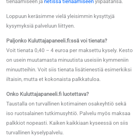
tienaamiseen ja
netissä tienaamiseen
ylipäätänsä.
Loppuun keräsimme vielä yleisimmin kysyttyjä
kysymyksiä palveluun liittyen.
Paljonko Kuluttajapaneeli.fi:ssä voi tienata?
Voit tienata 0,40 – 4 euroa per maksettu kysely. Kesto
on usein muutamasta minuutista useisiin kymmeniin
minuutteihin. Voit siis tienata lisätienestiä esimerkiksi
iltaisin, mutta et kokonaista palkkatuloa.
Onko Kuluttajapaneeli.fi luotettava?
Taustalla on turvallinen kotimainen osakeyhtiö sekä
iso ruotsalainen tutkimusyhtiö. Palvelu myös maksaa
palkkiot nopeasti. Kaiken kaikkiaan kyseessä on siis
turvallinen kyselypalvelu.