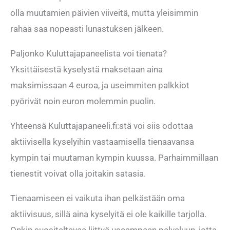
olla muutamien päivien viiveitä, mutta yleisimmin
rahaa saa nopeasti lunastuksen jälkeen.
Paljonko Kuluttajapaneelista voi tienata?
Yksittäisestä kyselystä maksetaan aina
maksimissaan 4 euroa, ja useimmiten palkkiot
pyörivät noin euron molemmin puolin.
Yhteensä Kuluttajapaneeli.fi:stä voi siis odottaa
aktiivisella kyselyihin vastaamisella tienaavansa
kympin tai muutaman kympin kuussa. Parhaimmillaan
tienestit voivat olla joitakin satasia.
Tienaamiseen ei vaikuta ihan pelkästään oma
aktiivisuus, sillä aina kyselyitä ei ole kaikille tarjolla.
Onkin suositeltavaa liittyä useampaan palveluun, jotta