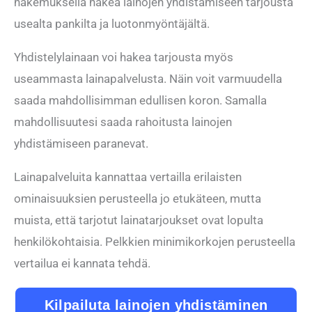
hakemuksella hakea lainojen yhdistämiseen tarjousta
usealta pankilta ja luotonmyöntäjältä.
Yhdistelylainaan voi hakea tarjousta myös
useammasta lainapalvelusta. Näin voit varmuudella
saada mahdollisimman edullisen koron. Samalla
mahdollisuutesi saada rahoitusta lainojen
yhdistämiseen paranevat.
Lainapalveluita kannattaa vertailla erilaisten
ominaisuuksien perusteella jo etukäteen, mutta
muista, että tarjotut lainatarjoukset ovat lopulta
henkilökohtaisia. Pelkkien minimikorkojen perusteella
vertailua ei kannata tehdä.
Kilpailuta lainojen yhdistäminen