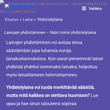
Siirry
Valikko
sisältöön
Etusivu
Laina
Yhdistelylaina
Lainojen yhdistäminen – Näin toimii yhdistelylaina
Lainojen yhdistäminen voi auttaa sinua
säästämään jopa tuhansia euroja
lainakustannuksissa. Kun useat pienemmät lainat
yhdistää yhdeksi isommaksi lainaksi, helpottuu
myös lainatilanteen hahmottaminen.
Yhdistelylaina voi tuoda merkittävää säästöä,
mutta mitä kaikkea on otettava huomioon?
Lue
opas ja hae sinun talouteesi sopivaa