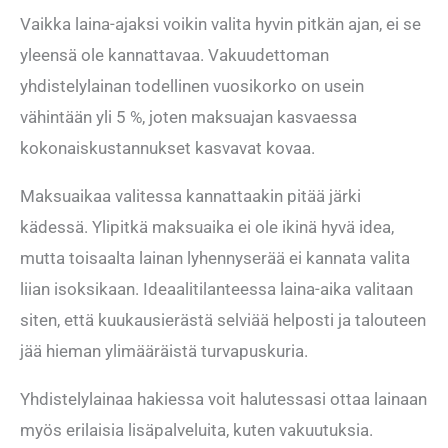
Vaikka laina-ajaksi voikin valita hyvin pitkän ajan, ei se
yleensä ole kannattavaa. Vakuudettoman
yhdistelylainan todellinen vuosikorko on usein
vähintään yli 5 %, joten maksuajan kasvaessa
kokonaiskustannukset kasvavat kovaa.
Maksuaikaa valitessa kannattaakin pitää järki
kädessä. Ylipitkä maksuaika ei ole ikinä hyvä idea,
mutta toisaalta lainan lyhennyserää ei kannata valita
liian isoksikaan. Ideaalitilanteessa laina-aika valitaan
siten, että kuukausierästä selviää helposti ja talouteen
jää hieman ylimääräistä turvapuskuria.
Yhdistelylainaa hakiessa voit halutessasi ottaa lainaan
myös erilaisia lisäpalveluita, kuten vakuutuksia.