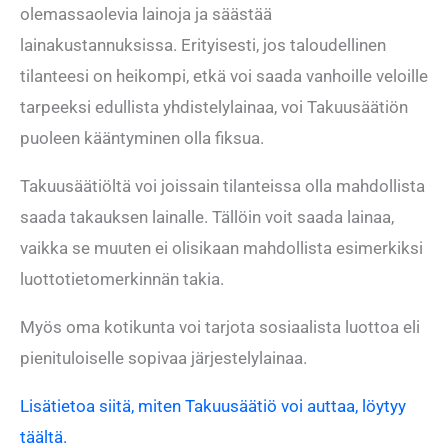
olemassaolevia lainoja ja säästää
lainakustannuksissa. Erityisesti, jos taloudellinen
tilanteesi on heikompi, etkä voi saada vanhoille veloille
tarpeeksi edullista yhdistelylainaa, voi Takuusäätiön
puoleen kääntyminen olla fiksua.
Takuusäätiöltä voi joissain tilanteissa olla mahdollista
saada takauksen lainalle. Tällöin voit saada lainaa,
vaikka se muuten ei olisikaan mahdollista esimerkiksi
luottotietomerkinnän takia.
Myös oma kotikunta voi tarjota sosiaalista luottoa eli
pienituloiselle sopivaa järjestelylainaa.
Lisätietoa siitä, miten Takuusäätiö voi auttaa, löytyy
täältä.