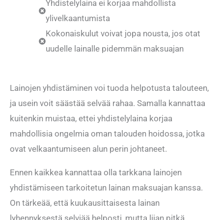
Yhdistelylaina ei korjaa mahdollista
ylivelkaantumista
Kokonaiskulut voivat jopa nousta, jos otat
uudelle lainalle pidemmän maksuajan
Lainojen yhdistäminen voi tuoda helpotusta talouteen,
ja usein voit säästää selvää rahaa. Samalla kannattaa
kuitenkin muistaa, ettei yhdistelylaina korjaa
mahdollisia ongelmia oman talouden hoidossa, jotka
ovat velkaantumiseen alun perin johtaneet.
Ennen kaikkea kannattaa olla tarkkana lainojen
yhdistämiseen tarkoitetun lainan maksuajan kanssa.
On tärkeää, että kuukausittaisesta lainan
lyhennyksestä selviää helposti, mutta liian pitkä