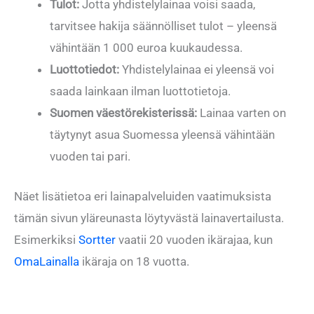
Tulot:
Jotta yhdistelylainaa voisi saada,
tarvitsee hakija säännölliset tulot – yleensä
vähintään 1 000 euroa kuukaudessa.
Luottotiedot:
Yhdistelylainaa ei yleensä voi
saada lainkaan ilman luottotietoja.
Suomen väestörekisterissä:
Lainaa varten on
täytynyt asua Suomessa yleensä vähintään
vuoden tai pari.
Näet lisätietoa eri lainapalveluiden vaatimuksista
tämän sivun yläreunasta löytyvästä lainavertailusta.
Esimerkiksi
Sortter
vaatii 20 vuoden ikärajaa, kun
OmaLainalla
ikäraja on 18 vuotta.