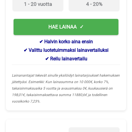
1 - 20 vuotta
4 - 20%
HAE LAINAA
✔ Halvin korko aina ensin
✔ Valittu luotetuimmaksi lainavertailuksi
✔ Reilu lainavertailu
Lainanantajat tekevät sinulle yksilöidyt lainatarjoukset hakemuksen
jätettyäsi. Esimerkki: Kun lainasumma on 10 000€, korko 7%,
takaisinmaksuaika 5 vuotta ja avausmaksu 0€, kuukausierä on
198,01€, takaisinmaksettava summa 11880,6€ ja todellinen
vuosikorko 7,23%.