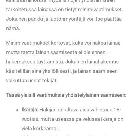
kaikissa lainoissa, myös lainojen yhdistämiseen
tarkoitetussa lainassa on tietyt minimivaatimukset.
Jokainen pankki ja luotonmyöntäjä voi itse päättää
nämä.
Minimivaatimukset kertovat, kuka voi hakea lainaa,
mutta taetta lainan saamisesta ei ole ennen
hakemuksen täyttämistä. Jokainen lainahakemus
käsitellään aina yksilöllisesti, ja lainan saamiseen
vaikuttaa useat tekijät.
Tässä yleisiä vaatimuksia yhdistelylainan saamiseen:
Ikäraja:
Hakijan on oltava aina vähintään 18-
vuotias, mutta useassa palvelussa ikäraja on
vielä korkeampi.