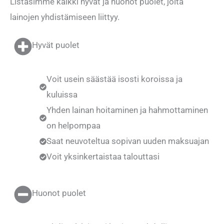
Listasimme kaikki hyvät ja huonot puolet, joita
lainojen yhdistämiseen liittyy.
Hyvät puolet
Voit usein säästää isosti koroissa ja
kuluissa
Yhden lainan hoitaminen ja hahmottaminen
on helpompaa
Saat neuvoteltua sopivan uuden maksuajan
Voit yksinkertaistaa talouttasi
Huonot puolet