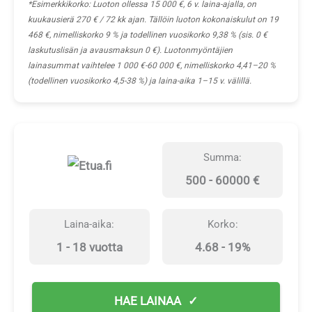
*Esimerkkikorko: Luoton ollessa 15 000 €, 6 v. laina-ajalla, on
kuukausierä 270 € / 72 kk ajan. Tällöin luoton kokonaiskulut on 19
468 €, nimelliskorko 9 % ja todellinen vuosikorko 9,38 % (sis. 0 €
laskutuslisän ja avausmaksun 0 €). Luotonmyöntäjien
lainasummat vaihtelee 1 000 €-60 000 €, nimelliskorko 4,41–20 %
(todellinen vuosikorko 4,5-38 %) ja laina-aika 1–15 v. välillä.
Summa:
500 - 60000 €
Laina-aika:
Korko:
1 - 18 vuotta
4.68 - 19%
HAE LAINAA