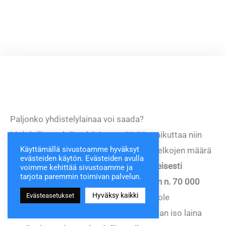
Paljonko yhdistelylainaa voi saada?
Mahdollisen yhdistelylainan määrään vaikuttaa niin
Käyttämällä sivustoamme hyväksyt
hakijan taloudellinen tilanne, vanhojen velkojen määrä
evästeiden käytön. Evästeiden avulla
kuin luotonmyöntäjän rajoituksetkin.
Yleisesti
voimme kehittää sivustoamme ja
tarjota paremmin toimivan palvelun.
yhdistelylainaa voi saada maksimissaan n. 70 000
Hyväksy kaikki
Evästeasetukset
euron verran.
Useimmilla ei kuitenkaan ole
mahdollista saada näin paljoa lainaa, vaan iso laina