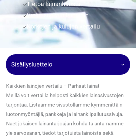
Tietoa lainanhausta
Vinkit sopiviin lainoihin
Korkojen ja kulujen vertailu
Sisällysluettelo
Kaikkien lainojen vertailu – Parhaat lainat
Meillä voit vertailla helposti kaikkien lainasivustojen
tarjontaa. Listaamme sivustollamme kymmenittäin
luotonmyöntäjiä, pankkeja ja lainankilpailutussivuja.
Näet jokaisen lainantarjoajan kohdalta antamamme
yleisarvosanan, tiedot tarjotuista lainoista sekä