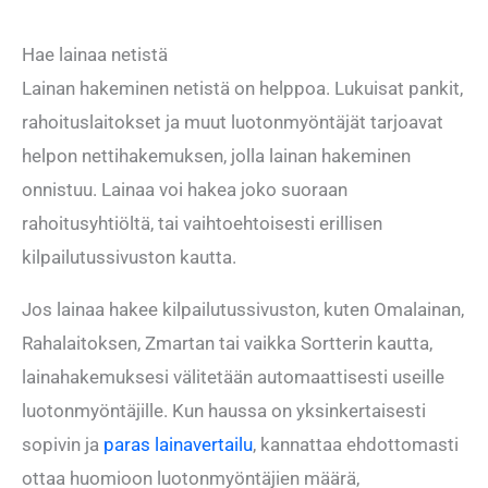
Hae lainaa netistä
Lainan hakeminen netistä on helppoa. Lukuisat pankit,
rahoituslaitokset ja muut luotonmyöntäjät tarjoavat
helpon nettihakemuksen, jolla lainan hakeminen
onnistuu. Lainaa voi hakea joko suoraan
rahoitusyhtiöltä, tai vaihtoehtoisesti erillisen
kilpailutussivuston kautta.
Jos lainaa hakee kilpailutussivuston, kuten Omalainan,
Rahalaitoksen, Zmartan tai vaikka Sortterin kautta,
lainahakemuksesi välitetään automaattisesti useille
luotonmyöntäjille. Kun haussa on yksinkertaisesti
sopivin ja
paras lainavertailu
, kannattaa ehdottomasti
ottaa huomioon luotonmyöntäjien määrä,