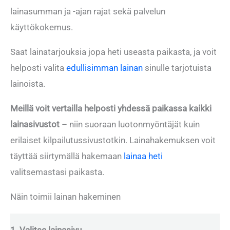
lainasumman ja -ajan rajat sekä palvelun
käyttökokemus.
Saat lainatarjouksia jopa heti useasta paikasta, ja voit
helposti valita
edullisimman lainan
sinulle tarjotuista
lainoista.
Meillä voit vertailla helposti yhdessä paikassa kaikki
lainasivustot
– niin suoraan luotonmyöntäjät kuin
erilaiset kilpailutussivustotkin. Lainahakemuksen voit
täyttää siirtymällä hakemaan
lainaa heti
valitsemastasi paikasta.
Näin toimii lainan hakeminen
1. Valitse lainasivu