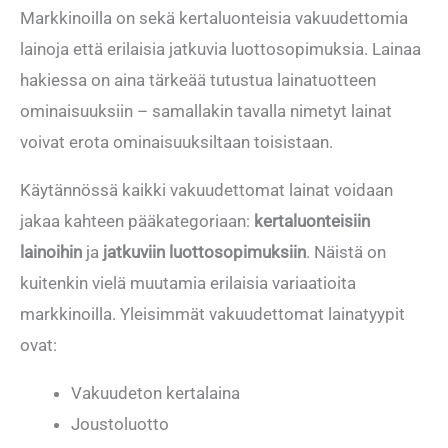
Markkinoilla on sekä kertaluonteisia vakuudettomia
lainoja että erilaisia jatkuvia luottosopimuksia. Lainaa
hakiessa on aina tärkeää tutustua lainatuotteen
ominaisuuksiin – samallakin tavalla nimetyt lainat
voivat erota ominaisuuksiltaan toisistaan.
Käytännössä kaikki vakuudettomat lainat voidaan
jakaa kahteen pääkategoriaan:
kertaluonteisiin
lainoihin
ja
jatkuviin luottosopimuksiin
. Näistä on
kuitenkin vielä muutamia erilaisia variaatioita
markkinoilla. Yleisimmät vakuudettomat lainatyypit
ovat:
Vakuudeton kertalaina
Joustoluotto