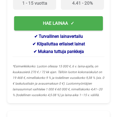
1 - 15 vuotta
4.41 - 20%
HAE LAINAA
✔ Turvallinen lainavertailu
✔ Kilpailuttaa erilaiset lainat
✔ Mukana tuttuja pankkeja
*Esimerkkikorko: Luoton ollessa 15 000 €, 6 v. laina-ajalla, on
kuukausierä 270 € / 72 kk ajan. Tällöin luoton kokonaiskulut on
19 468 €, nimelliskorko 9 % ja todellinen vuosikorko 9,38 % (sis. 0
€ laskutuslisän ja avausmaksun 0 €). Luotonmyöntäjien
lainasummat vaihtelee 1 000 €-60 000 €, nimelliskorko 4,41–20
% (todellinen vuosikorko 4,5-38 %) ja laina-aika 1–15 v. välillä.