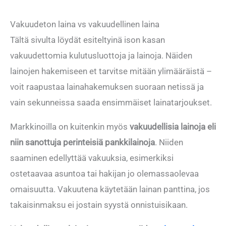
Vakuudeton laina vs vakuudellinen laina
Tältä sivulta löydät esiteltyinä ison kasan
vakuudettomia kulutusluottoja ja lainoja. Näiden
lainojen hakemiseen et tarvitse mitään ylimääräistä –
voit raapustaa lainahakemuksen suoraan netissä ja
vain sekunneissa saada ensimmäiset lainatarjoukset.
Markkinoilla on kuitenkin myös
vakuudellisia lainoja eli
niin sanottuja perinteisiä pankkilainoja
. Niiden
saaminen edellyttää vakuuksia, esimerkiksi
ostetaavaa asuntoa tai hakijan jo olemassaolevaa
omaisuutta. Vakuutena käytetään lainan panttina, jos
takaisinmaksu ei jostain syystä onnistuisikaan.