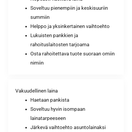
Soveltuu pienempiin ja keskisuuriin
summiin
Helppo ja yksinkertainen vaihtoehto
Lukuisten pankkien ja
rahoituslaitosten tarjoama
Osta rahoitettava tuote suoraan omiin
nimiin
Vakuudellinen laina
Haetaan pankista
Soveltuu hyvin isompaan
lainatarpeeseen
Järkevä vaihtoehto asuntolainaksi