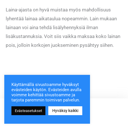
Laina-ajasta on hyvä muistaa myös mahdollisuus
lyhentää lainaa aikataulua nopeammin. Lain mukaan
lainaan voi aina tehdä lisälyhennyksiä ilman
lisäkustannuksia. Voit siis vaikka maksaa koko lainan
pois, jolloin korkojen juokseminen pysähtyy siihen.
Käyttämällä sivustoamme hyväksyt
evästeiden käytön. Evästeiden avulla
voimme kehittää sivustoamme ja
tarjota paremmin toimivan palvelun.
Hyväksy kaikki
Evästeasetukset