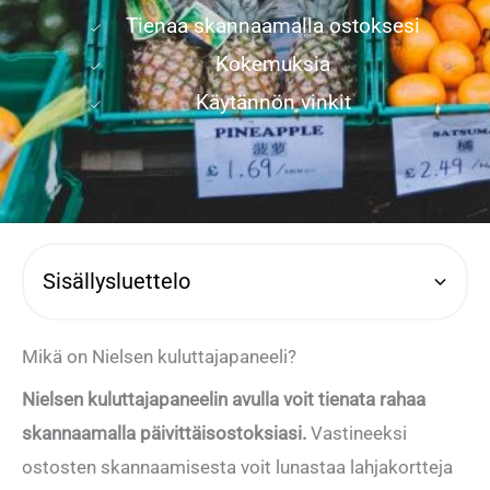
Tienaa skannaamalla ostoksesi
Kokemuksia
Käytännön vinkit
Sisällysluettelo
Mikä on Nielsen kuluttajapaneeli?
Nielsen kuluttajapaneelin avulla voit tienata rahaa
skannaamalla päivittäisostoksiasi.
Vastineeksi
ostosten skannaamisesta voit lunastaa lahjakortteja