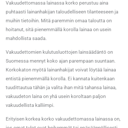
Vakuudettomassa lainassa korko perustuu aina
puhtaasti lainanhakijan taloudelliseen tilanteeseen ja
muihin tietoihin. Mitä paremmin omaa taloutta on
hoitanut, sitä pienemmällä korolla lainaa on usein
mahdollista saada.
Vakuudettomien kulutusluottojen lainsäädäntö on
Suomessa mennyt koko ajan parempaan suuntaan.
Korkokaton myötä lainanhakijat voivat löytää lainaa
entistä pienemmällä korolla. Ei kannata kuitenkaan
tuudittautua tähän ja valita ihan mitä tahansa lainaa,
vakuudeton laina on yhä usein koroltaan paljon
vakuudellista kalliimpi.
Erityisen korkea korko vakuudettomassa lainassa on,
jos omat tulot ovat heikemmät tai epäsäännöllisesti.