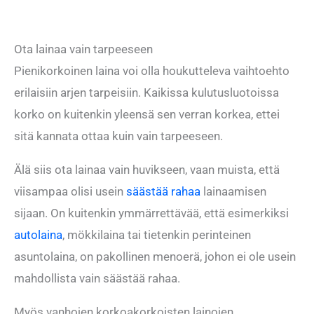
Ota lainaa vain tarpeeseen
Pienikorkoinen laina voi olla houkutteleva vaihtoehto
erilaisiin arjen tarpeisiin. Kaikissa kulutusluotoissa
korko on kuitenkin yleensä sen verran korkea, ettei
sitä kannata ottaa kuin vain tarpeeseen.
Älä siis ota lainaa vain huvikseen, vaan muista, että
viisampaa olisi usein
säästää rahaa
lainaamisen
sijaan. On kuitenkin ymmärrettävää, että esimerkiksi
autolaina
, mökkilaina tai tietenkin perinteinen
asuntolaina, on pakollinen menoerä, johon ei ole usein
mahdollista vain säästää rahaa.
Myös vanhojen korkoakorkoisten lainojen