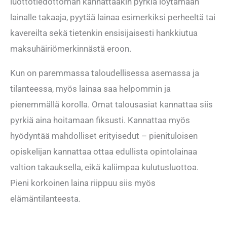
luottotiedottoman kannattaakin pyrkiä löytämään
lainalle takaaja, pyytää lainaa esimerkiksi perheeltä tai
kavereilta sekä tietenkin ensisijaisesti hankkiutua
maksuhäiriömerkinnästä eroon.
Kun on paremmassa taloudellisessa asemassa ja
tilanteessa, myös lainaa saa helpommin ja
pienemmällä korolla. Omat talousasiat kannattaa siis
pyrkiä aina hoitamaan fiksusti. Kannattaa myös
hyödyntää mahdolliset erityisedut – pienituloisen
opiskelijan kannattaa ottaa edullista opintolainaa
valtion takauksella, eikä kaliimpaa kulutusluottoa.
Pieni korkoinen laina riippuu siis myös
elämäntilanteesta.