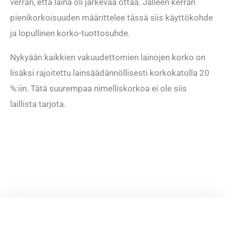
verran, että laina oli järkevää ottaa. Jälleen kerran
pienikorkoisuuden määrittelee tässä siis käyttökohde
ja lopullinen korko-tuottosuhde.
Nykyään kaikkien vakuudettomien lainojen korko on
lisäksi rajoitettu lainsäädännöllisesti korkokatolla 20
%:iin. Tätä suurempaa nimelliskorkoa ei ole siis
laillista tarjota.