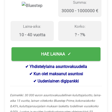
Summa:
30000 - 1000000 €
Laina-aika:
Korko:
10 - 40 vuotta
? - ?%
HAE LAINAA
✔ Yhdistelylaina asuntovakuudella
✔ Kun olet maksanut asuntosi
✔ Uudenlainen digipankki
Esimerkki: 30 000 euron asuntovakuudellinen kuluttajaluotto, laina-
aika 15 vuotta, lainan viitekorko Bluestep Prime, kokonaiskorko
8,45%, kuluttajansuojalain mukaan laskettu todellinen vuosikorko
9,00%. Luoton ja muiden luottokustannusten yhteismäärä 53