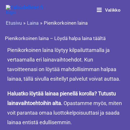
Siirry
Valikko
sisältöön
Etusivu
Laina
Pienikorkoinen laina
Pienikorkoinen laina – Löydä halpa laina täältä
Pienikorkoinen laina löytyy kilpailuttamalla ja
vertaamalla eri lainavaihtoehdot. Kun
tavoitteenasi on löytää mahdollisimman halpaa
lainaa, tällä sivulla esitellyt palvelut voivat auttaa.
Haluatko löytää lainaa pienellä korolla? Tutustu
lainavaihtoehtoihin alta.
Opastamme myös, miten
voit parantaa omaa luottokelpoisuuttasi ja saada
lainaa entistä edullisemmin.