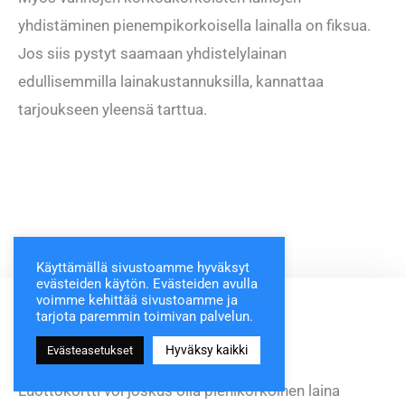
yhdistäminen pienempikorkoisella lainalla on fiksua.
Jos siis pystyt saamaan yhdistelylainan
edullisemmilla lainakustannuksilla, kannattaa
tarjoukseen yleensä tarttua.
Käyttämällä sivustoamme hyväksyt
evästeiden käytön. Evästeiden avulla
voimme kehittää sivustoamme ja
tarjota paremmin toimivan palvelun.
Hyväksy kaikki
Evästeasetukset
Luottokortti voi joskus olla pienikorkoinen laina