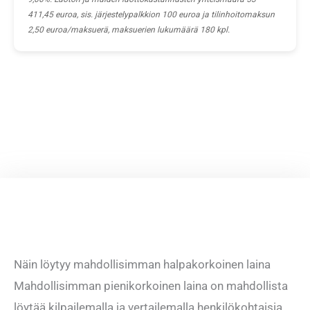
411,45 euroa, sis. järjestelypalkkion 100 euroa ja tilinhoitomaksun
2,50 euroa/maksuerä, maksuerien lukumäärä 180 kpl.
Näin löytyy mahdollisimman halpakorkoinen laina
Mahdollisimman pienikorkoinen laina on mahdollista
löytää kilpailemalla ja vertailemalla henkilökohtaisia