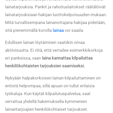
lainatarjouksia. Pankit ja rahoituslaitokset räätälöivät
lainatarjouksiaan hakijan luottokelpoisuuden mukaan.
Mitä turvallisempana lainanottajana hakijaa pidetään,
sitä pienemmällä korolla
lainaa
voi saada.
Edullisen lainan löytäminen vaatiikin omaa
aktiivisuutta. Ei riitä, että vertailee esimerkkikorkoja
eri pankeissa, vaan
laina kannattaa kilpailuttaa
henkilökohtaisten tarjouksien saamiseksi.
Nykyään halpakorkoisen lainan kilpailuttaminen on
entistä helpompaa, sillä apuun on tullut erilaisia
työkaluja. Kun käytät kilpailutuspalvelua, saat
verrattua yhdellä hakemuksella kymmenien
lainantarjoajien henkilökohtaiset tarjoukset.